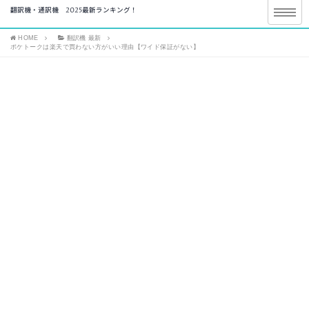
翻訳機・通訳機 2025最新ランキング！
HOME
翻訳機 最新
ポケトークは楽天で買わない方がいい理由【ワイド保証がない】