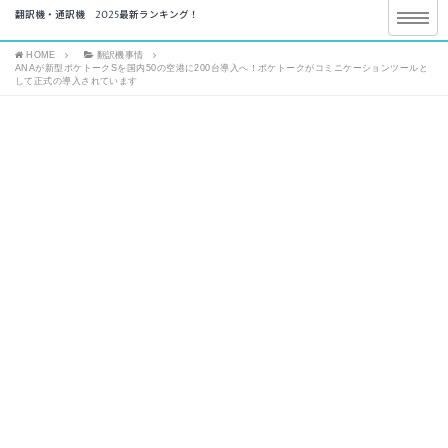
翻訳機・通訳機 2025最新ランキング！
HOME
翻訳機事情
ANAが新型ポケトークSを国内50の空港に200台導入へ！ポケトークがコミニケーションツールと
して正式の導入されています