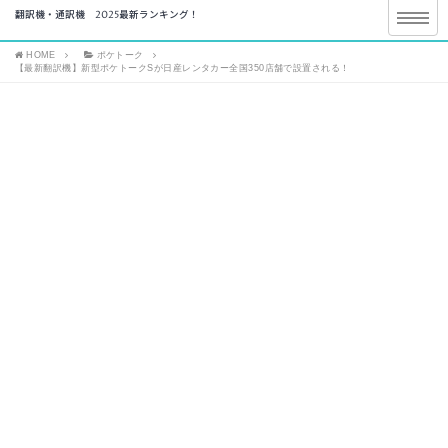
翻訳機・通訳機 2025最新ランキング！
HOME
ポケトーク
【最新翻訳機】新型ポケトークSが日産レンタカー全国350店舗で設置される！