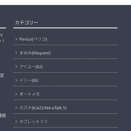
カテゴリー
ペ
Perico(ペリコ)
ク！
まゆみ(Mayumi)
アイユー(IU)
限定
イリー(ili)
オートメモ
カズナ(KAZUNA eTalk 5)
量限
タブレットミミ